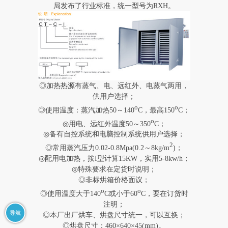
局发布了行业标准，统一型号为RXH。
◎加热热源有蒸气、电、远红外、电蒸气两用，
供用户选择；
o
o
◎使用温度：蒸汽加热50～140
C，最高150
C；
o
◎用电、远红外温度50～350
C；
◎备有自控系统和电脑控制系统供用户选择；
2
◎常用蒸汽压力0.02-0.8Mpa(0.2～8kg/m
)；
◎配用电加热，按I型计算15KW，实用5-8kw/h；
◎特殊要求在定货时说明；
◎非标烘箱价格面议；
o
o
◎使用温度大于140
C或小于60
C，要在订货时
注明；
导航
◎本厂出厂烘车、烘盘尺寸统一，可以互换；
◎烘盘尺寸：460×640×45(mm)。